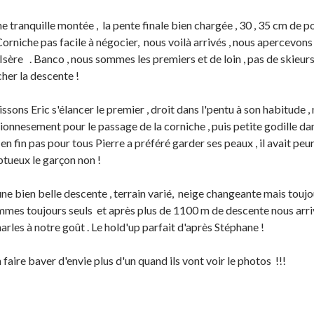
e tranquille montée , la pente finale bien chargée , 30 , 35 cm de 
 Corniche pas facile à négocier, nous voilà arrivés , nous apercevo
'Isère . Banco , nous sommes les premiers et de loin , pas de skieur
her la descente !
ssons Eric s'élancer le premier , droit dans l'pentu à son habitude ,
onnesement pour le passage de la corniche , puis petite godille da
, en fin pas pour tous Pierre a préféré garder ses peaux , il avait peur 
tueux le garçon non !
ne bien belle descente , terrain varié, neige changeante mais toujou
mes toujours seuls et après plus de 1100 m de descente nous arri
arles à notre goût . Le hold'up parfait d'après Stéphane !
 faire baver d'envie plus d'un quand ils vont voir le photos !!!