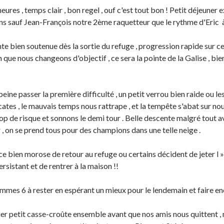
heures , temps clair , bon regel , ouf c'est tout bon ! Petit déjeune
s sauf Jean-François notre 2ème raquetteur que le rythme d'Eric à é
nte bien soutenue dès la sortie du refuge , progression rapide sur c
en que nous changeons d'objectif , ce sera la pointe de la Galise , 
peine passer la première difficulté , un petit verrou bien raide ou l
cates , le mauvais temps nous rattrape , et la tempête s'abat sur no
op de risque et sonnons le demi tour . Belle descente malgré tout a
 , on se prend tous pour des champions dans une telle neige .
 bien morose de retour au refuge ou certains décident de jeter l
rsistant et de rentrer à la maison !!
mes 6 à rester en espérant un mieux pour le lendemain et faire enc
er petit casse-croûte ensemble avant que nos amis nous quittent 