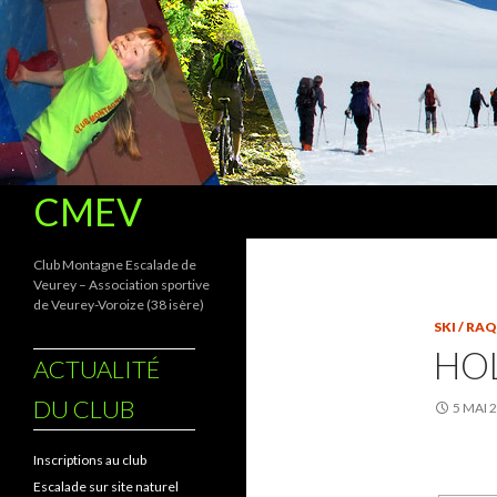
Recherche
CMEV
Club Montagne Escalade de
Veurey – Association sportive
de Veurey-Voroize (38 isère)
SKI / RA
HO
ACTUALITÉ
DU CLUB
5 MAI 
Inscriptions au club
Escalade sur site naturel