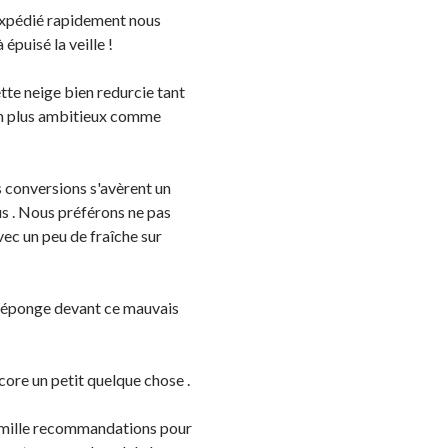
r expédié rapidement nous
puisé la veille !
ette neige bien redurcie tant
bien plus ambitieux comme
es conversions s'avèrent un
us . Nous préférons ne pas
vec un peu de fraîche sur
 »éponge devant ce mauvais
ore un petit quelque chose .
, mille recommandations pour