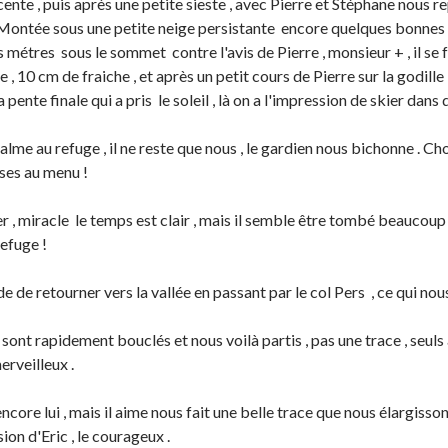
cente , puis après une petite sieste , avec Pierre et Stéphane nous re
 Montée sous une petite neige persistante encore quelques bonnes r
 métres sous le sommet contre l'avis de Pierre , monsieur + , il se
 , 10 cm de fraiche , et après un petit cours de Pierre sur la godille
a pente finale qui a pris le soleil , là on a l'impression de skier dans d
alme au refuge , il ne reste que nous , le gardien nous bichonne . Ch
ses au menu !
r , miracle le temps est clair , mais il semble être tombé beaucoup 
refuge !
e de retourner vers la vallée en passant par le col Pers , ce qui nous
 sont rapidement bouclés et nous voilà partis , pas une trace , seuls 
erveilleux .
encore lui , mais il aime nous fait une belle trace que nous élargisson
ion d'Eric , le courageux .