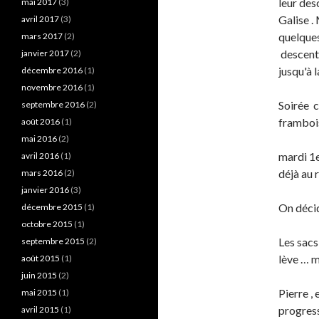
leur des
mai 2017
(3)
Galise .
avril 2017
(3)
quelques
mars 2017
(2)
descente
janvier 2017
(2)
jusqu'à l
décembre 2016
(1)
novembre 2016
(1)
Soirée c
septembre 2016
(2)
framboi
août 2016
(1)
mai 2016
(2)
mardi 1e
avril 2016
(1)
déjà au 
mars 2016
(2)
janvier 2016
(3)
On décid
décembre 2015
(1)
octobre 2015
(1)
Les sacs
septembre 2015
(2)
lève … m
août 2015
(1)
juin 2015
(2)
Pierre , 
mai 2015
(1)
progress
avril 2015
(1)