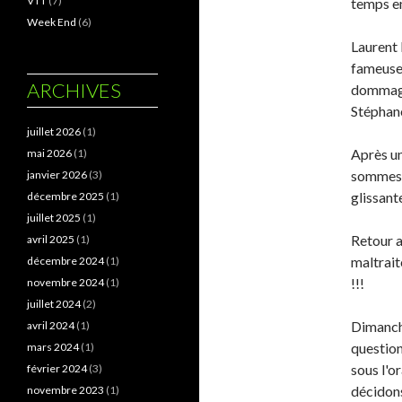
VTT
(7)
temps en
Week End
(6)
Laurent 
fameuse 
ARCHIVES
dommage 
Stéphane
juillet 2026
(1)
Après un
mai 2026
(1)
sommes 5
janvier 2026
(3)
glissant
décembre 2025
(1)
juillet 2025
(1)
Retour a
avril 2025
(1)
maltrait
décembre 2024
(1)
!!!
novembre 2024
(1)
juillet 2024
(2)
Dimanche 
avril 2024
(1)
question
mars 2024
(1)
sous l'o
février 2024
(3)
décidons
novembre 2023
(1)