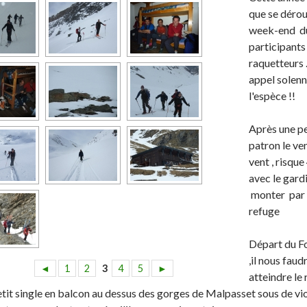
que se dérou
week-end du
participants
raquetteurs .
appel solenn
l'espèce !!
Après une pe
patron le ven
vent , risque
avec le gard
monter par l
refuge
Départ du F
,il nous fau
◄
1
2
3
4
5
►
atteindre le 
etit single en balcon au dessus des gorges de Malpasset sous de vio