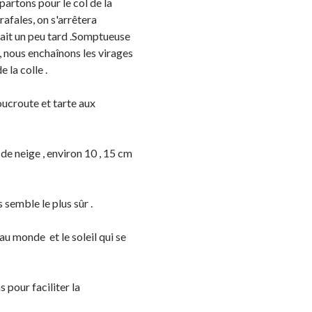
partons pour le col de la
afales, on s'arrêtera
 fait un peu tard .Somptueuse
 , nous enchaînons les virages
e la colle .
oucroute et tarte aux
de neige , environ 10 , 15 cm
 semble le plus sûr .
au monde et le soleil qui se
s pour faciliter la