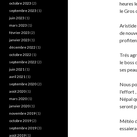
heures l
octobre 2023
(2)
le Gros 
septembre 2023
(1)
juin 2023
(1)
Aristide
mars 2023
(1)
de nouve
février 2023
(2)
profiten
janvier 2023
(1)
décembre 2022
(1)
Trés agr
octobre 2022
(1)
le boss 
septembre 2022
(2)
ses peau
juin 2021
(1)
avril 2021
(1)
Nous pou
septembre 2020
(2)
l'effort
août 2020
(1)
Népal qu
mars 2020
(1)
seront p
janvier 2020
(1)
novembre 2019
(1)
Météo d'
octobre 2019
(2)
essaiera
septembre 2019
(3)
août 2019
(1)