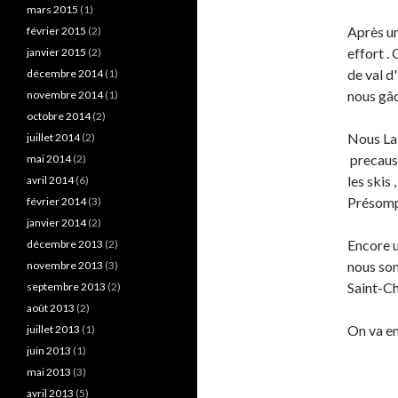
mars 2015
(1)
Après un
février 2015
(2)
effort .
janvier 2015
(2)
de val d
décembre 2014
(1)
nous gâc
novembre 2014
(1)
octobre 2014
(2)
Nous Lai
juillet 2014
(2)
precausi
mai 2014
(2)
les skis 
avril 2014
(6)
Présomp
février 2014
(3)
janvier 2014
(2)
Encore u
décembre 2013
(2)
nous som
novembre 2013
(3)
Saint-Ch
septembre 2013
(2)
août 2013
(2)
On va en
juillet 2013
(1)
juin 2013
(1)
mai 2013
(3)
avril 2013
(5)