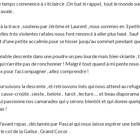
e temps commence à s'éclaircir ,On bat le rappel, tout le monde sur
cavale .
 à la trace , soutenu par Jérôme et Laurent , nous sommes en 3 pet
lles très violentes rafales nous font renoncé à aller plus haut . Sau
t d'une petite accalmie pour se hisser jusqu'au sommet pendant qu
éable descente dans une poudre un peu lourde mais bien skiante , t
qui n'arrête pas de ronchonner ! Malgré tout quand à mi pente nous 
x pour l'accompagner , allez comprendre !
rsuivons la descente , et retrouvons Inès qui nous attend au refu
 , casse-croûte , sieste , belote , tarot , lecture … et beau diaporam
i passionne nos camarades qui y serons bientôt et qui donne quelqu
as !
avant repas , déclamée par Pascal qui nous laisse espérer une belle
 le col de la Galise , Grand Cocor .