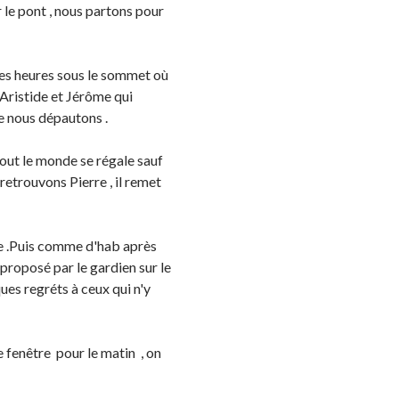
 le pont , nous partons pour
ites heures sous le sommet où
f Aristide et Jérôme qui
e nous dépautons .
out le monde se régale sauf
retrouvons Pierre , il remet
ge .Puis comme d'hab après
a proposé par le gardien sur le
es regréts à ceux qui n'y
 fenêtre pour le matin , on