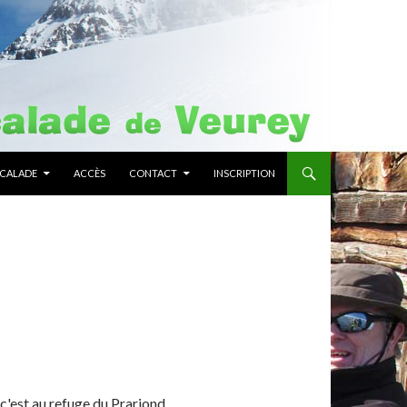
SCALADE
ACCÈS
CONTACT
INSCRIPTION
c'est au refuge du Prariond