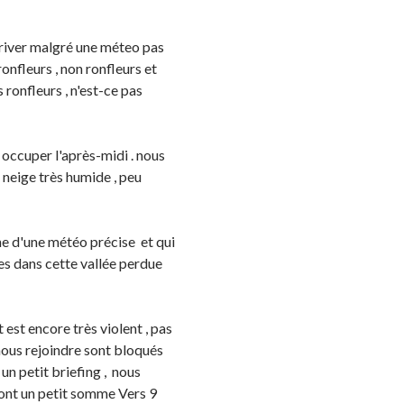
rriver malgré une méteo pas
ronfleurs , non ronfleurs et
 ronfleurs , n'est-ce pas
r occuper l'après-midi . nous
 neige très humide , peu
che d'une météo précise et qui
es dans cette vallée perdue
t est encore très violent , pas
 nous rejoindre sont bloqués
 un petit briefing , nous
efont un petit somme Vers 9