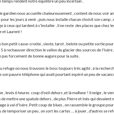
 temps rendent notre équilibre un peu incertain .
le gardien nous accueille chaleureusement , content de nous voir a
pour les jours à venir , puis nous installe chacun choisit son camp , 
à ceux qui tardent à s'installer , il ne reste des places que chez les
 et Laurent !
 bon petit casse-croûte , sieste, tarot , belote ou petite sortie pou
 à rechausser direction le vallon du glacier des sources de l'Isère ,
e pas forcement de bonne augure pour la suite .
u refuge où nous trouvons le boss toujours très agité , à la recher
e son pauvre téléphone qui avait pourtant espéré un peu de vacanc
, levés 6 heures coup d'oeil dehors ,et là malheur ! il neige , le ven
 de mettre une spatule dehors , de plus Pierre et Inès qui devaient
rage à val d'Isère .Petit coup de blues , on rassemble le groupe pour
 de temporiser un peu , on sort les cartes … à jouer , d'autres se r