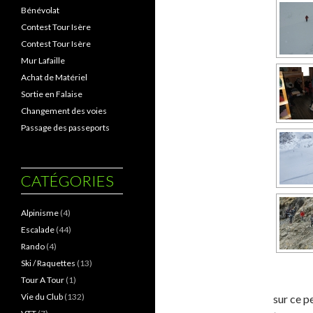
Bénévolat
Contest Tour Isère
Contest Tour Isère
Mur Lafaille
Achat de Matériel
Sortie en Falaise
Changement des voies
Passage des passeports
CATÉGORIES
Alpinisme
(4)
Escalade
(44)
Rando
(4)
Ski / Raquettes
(13)
Tour A Tour
(1)
Vie du Club
(132)
sur ce p