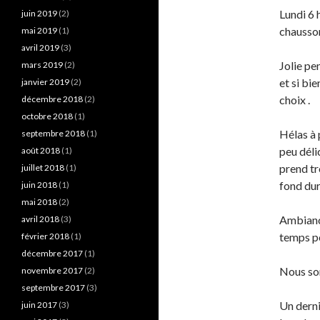
Lundi 6 
juin 2019
(2)
chausson
mai 2019
(1)
avril 2019
(3)
Jolie pe
mars 2019
(2)
et si bi
janvier 2019
(2)
choix .
décembre 2018
(2)
octobre 2018
(1)
Hélas à 
septembre 2018
(1)
peu déli
août 2018
(1)
prend tr
juillet 2018
(1)
fond dur
juin 2018
(1)
mai 2018
(2)
Ambiance
avril 2018
(3)
temps pe
février 2018
(1)
décembre 2017
(1)
Nous som
novembre 2017
(2)
septembre 2017
(3)
Un derni
juin 2017
(3)