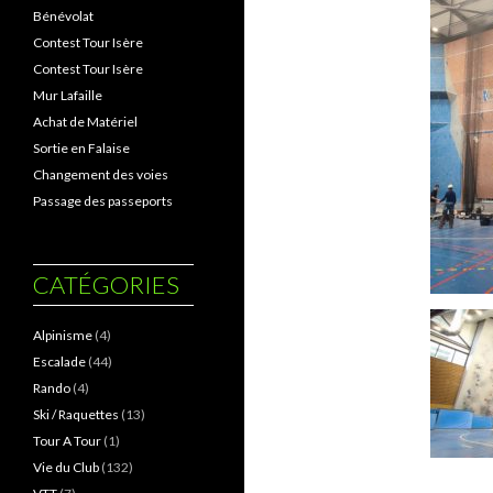
Bénévolat
Contest Tour Isère
Contest Tour Isère
Mur Lafaille
Achat de Matériel
Sortie en Falaise
Changement des voies
Passage des passeports
CATÉGORIES
Alpinisme
(4)
Escalade
(44)
Rando
(4)
Ski / Raquettes
(13)
Tour A Tour
(1)
Vie du Club
(132)