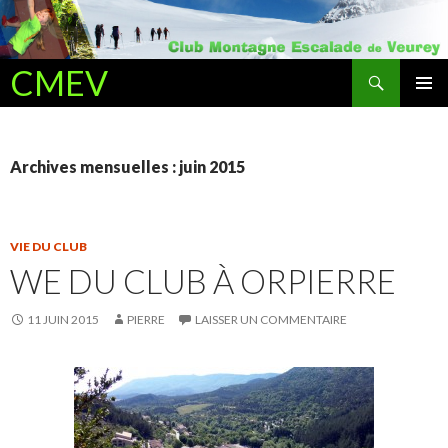
Recherche
CMEV
ALLER AU CONTENU PRINCIPAL
Archives mensuelles : juin 2015
VIE DU CLUB
WE DU CLUB À ORPIERRE
11 JUIN 2015
PIERRE
LAISSER UN COMMENTAIRE