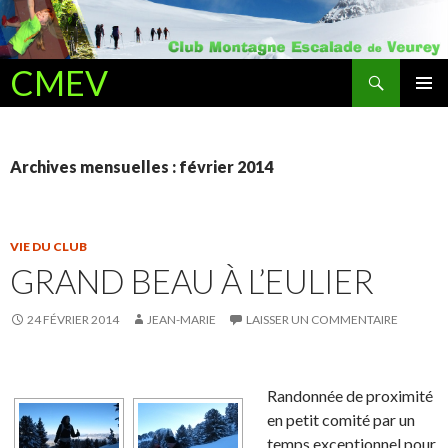
Recherche
CMEV
ALLER AU CONTENU PRINCIPAL
Archives mensuelles : février 2014
VIE DU CLUB
GRAND BEAU À L’EULIER
24 FÉVRIER 2014
JEAN-MARIE
LAISSER UN COMMENTAIRE
Randonnée de proximité
en petit comité par un
temps exceptionnel pour