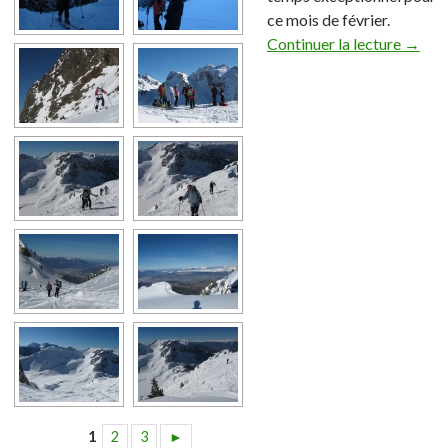
ce mois de février.
Continuer la lecture
→
1
2
3
►