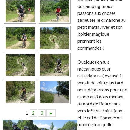
du camping , nous
passons aux choses
sérieuses le dimanche au
petit matin ,Yves et son
boitier magique
prennent les
commandes !
Quelques ennuis
mécaniques et un
retardataire ( excusé ,il
venait de loin) plus tard
nous démarrons pour une
rando en 8 nous menant
au nord de Bourdeaux
vers le Serre Saint-jean ,
1
2
3
►
et le col de Pommerols
montée tranquille