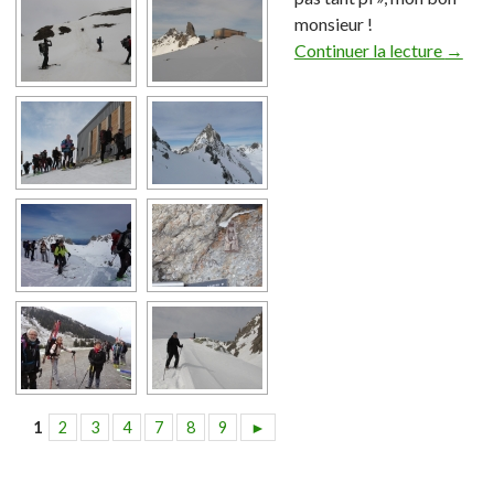
monsieur !
Continuer la lecture
→
1
2
3
4
7
8
9
►