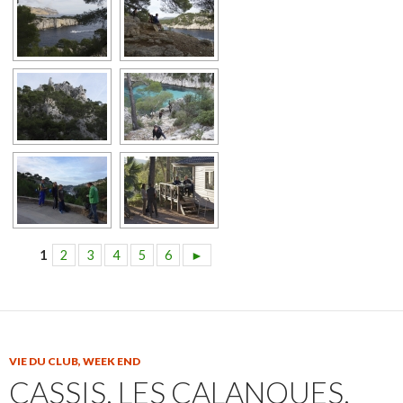
1
2
3
4
5
6
►
VIE DU CLUB
,
WEEK END
CASSIS, LES CALANQUES,