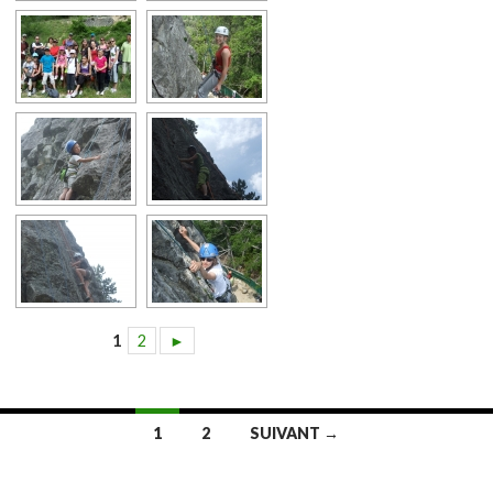
1
2
►
1
2
SUIVANT →
Navigation au sein des articles