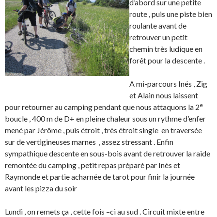
d’abord sur une petite
route , puis une piste bien
roulante avant de
retrouver un petit
chemin très ludique en
forêt pour la descente .
A mi-parcours Inés , Zig
et Alain nous laissent
e
pour retourner au camping pendant que nous attaquons la 2
boucle , 400 m de D+ en pleine chaleur sous un rythme d’enfer
mené par Jérôme , puis étroit , très étroit single en traversée
sur de vertigineuses marnes , assez stressant . Enfin
sympathique descente en sous-bois avant de retrouver la raide
remontée du camping , petit repas préparé par Inès et
Raymonde et partie acharnée de tarot pour finir la journée
avant les pizza du soir
Lundi , on remets ça , cette fois –ci au sud . Circuit mixte entre