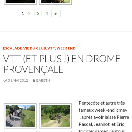
1
2
3
4
►
ESCALADE
,
VIE DU CLUB
,
VTT
,
WEEK END
VTT (ET PLUS !) EN DROME
PROVENÇALE
31 MAI 2012
BABETH
Pentecôte et autre très
fameux week-end cmev
, après avoir laissé Pierre
Pascal, Jeannot et Eric
tricoter samedi autour