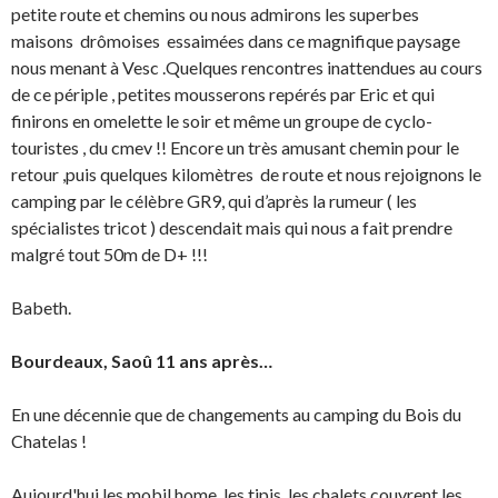
petite route et chemins ou nous admirons les superbes
maisons drômoises essaimées dans ce magnifique paysage
nous menant à Vesc .Quelques rencontres inattendues au cours
de ce périple , petites mousserons repérés par Eric et qui
finirons en omelette le soir et même un groupe de cyclo-
touristes , du cmev !! Encore un très amusant chemin pour le
retour ,puis quelques kilomètres de route et nous rejoignons le
camping par le célèbre GR9, qui d’après la rumeur ( les
spécialistes tricot ) descendait mais qui nous a fait prendre
malgré tout 50m de D+ !!!
Babeth.
Bourdeaux, Saoû 11 ans après…
En une décennie que de changements au camping du Bois du
Chatelas !
Aujourd'hui les mobil home, les tipis, les chalets couvrent les