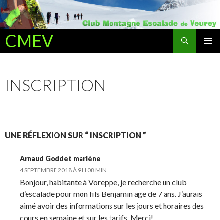
Recherche
CMEV
ALLER AU CONTENU PRINCIPAL
INSCRIPTION
UNE RÉFLEXION SUR “ INSCRIPTION ”
Arnaud Goddet marlène
4 SEPTEMBRE 2018 À 9 H 08 MIN
Bonjour, habitante à Voreppe, je recherche un club
d’escalade pour mon fils Benjamin agé de 7 ans. J’aurais
aimé avoir des informations sur les jours et horaires des
cours en semaine et sur les tarifs. Merci!