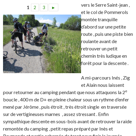
vers le Serre Saint-jean ,
1
2
3
►
et le col de Pommerols
montée tranquille
d’abord sur une petite
route , puis une piste bien
roulante avant de
retrouver un petit
chemin très ludique en
forêt pour la descente .
A mi-parcours Inés , Zig
et Alain nous laissent
e
pour retourner au camping pendant que nous attaquons la 2
boucle , 400 m de D+ en pleine chaleur sous un rythme d’enfer
mené par Jérôme , puis étroit , très étroit single en traversée
sur de vertigineuses marnes , assez stressant . Enfin
sympathique descente en sous-bois avant de retrouver la raide
remontée du camping , petit repas préparé par Inès et
Raymonde et partie acharnée de tarot pour finir la journée