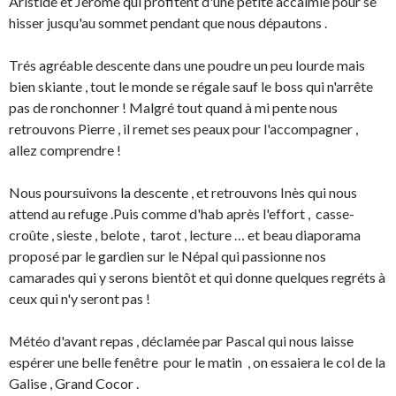
Aristide et Jérôme qui profitent d'une petite accalmie pour se
hisser jusqu'au sommet pendant que nous dépautons .
Trés agréable descente dans une poudre un peu lourde mais
bien skiante , tout le monde se régale sauf le boss qui n'arrête
pas de ronchonner ! Malgré tout quand à mi pente nous
retrouvons Pierre , il remet ses peaux pour l'accompagner ,
allez comprendre !
Nous poursuivons la descente , et retrouvons Inès qui nous
attend au refuge .Puis comme d'hab après l'effort , casse-
croûte , sieste , belote , tarot , lecture … et beau diaporama
proposé par le gardien sur le Népal qui passionne nos
camarades qui y serons bientôt et qui donne quelques regréts à
ceux qui n'y seront pas !
Météo d'avant repas , déclamée par Pascal qui nous laisse
espérer une belle fenêtre pour le matin , on essaiera le col de la
Galise , Grand Cocor .