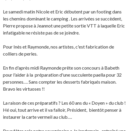
Le samedi matin Nicole et Eric débutent par un footing dans
les chemins dominant le camping . Les arrivées se succèdent,
Pierre propose à Jeannot une petite sortie VTT à laquelle Eric
infatigable ne résiste pas de se joindre.
Pour Inès et Raymonde, nos artistes, c'est fabrication de
colliers de perles.
En fin d'après midi Raymonde prête son concours à Babeth
pour l'aider à la préparation d'une succulente paella pour 32
personnes…. Sans compter les desserts fabriqués maison.
Bravo les virtuoses !!
La raison de ces préparatifs ? Les 60 ans du « Doyen » du club !
Hé oui, tout arrive et il va falloir, Président, bientôt penser à
instaurer la carte vermeil au club….
Pour fêter cela notre sexagénaire a, le lendemain, entraîné une