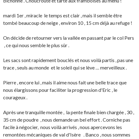
bichonne . Choucroute et tarte aux framboises au menu !
mardi 1er , miracle le temps est clair , mais il semble être
tombé beaucoup de neige , environ 10 , 15 cm déjà au refuge !
On décide de retourner vers la vallée en passant par le col Pers
, ce qui nous semble le plus sûr .
Les sacs sont rapidement bouclés et nous voilà partis , pas une
trace , seuls au monde et le soleil qui se lève … merveilleux .
Pierre , encore lui , mais il aime nous fait une belle trace que
nous élargissons pour faciliter la progression d'Eric , le
courageux .
Après une tranquille montée , la pente finale bien chargée , 30 ,
35 cm de poudre , nous demande un bel effort . Corniche pas
facile à négocier, nous voilà arrivés , nous apercevons les
remontées mécaniques de val d'Isère . Banco , nous sommes