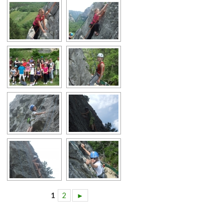
1
2
►