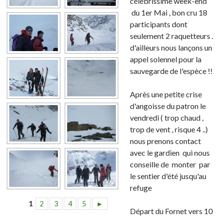
célébrissime week-end
du 1er Mai , bon cru 18
participants dont
seulement 2 raquetteurs .
d'ailleurs nous lançons un
appel solennel pour la
sauvegarde de l'espèce !!
Après une petite crise
d'angoisse du patron le
vendredi ( trop chaud ,
trop de vent , risque 4 ..)
nous prenons contact
avec le gardien qui nous
conseille de monter par
le sentier d'été jusqu'au
refuge
1
2
3
4
5
►
Départ du Fornet vers 10