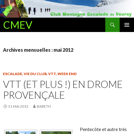
Recherche
CMEV
ALLER AU CONTENU PRINCIPAL
Archives mensuelles : mai 2012
ESCALADE
,
VIE DU CLUB
,
VTT
,
WEEK END
VTT (ET PLUS !) EN DROME
PROVENÇALE
31 MAI 2012
BABETH
Pentecôte et autre très