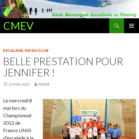
Recherche
CMEV
ALLER AU CONTENU PRINCIPAL
ESCALADE
,
VIE DU CLUB
BELLE PRESTATION POUR
JENNIFER !
12 MAI 2012
PIERRE
Le mercredi 8
mai lors du
Championnat
2012 de
France UNSS
d'escalade à la