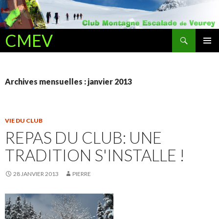
Recherche
CMEV
ALLER AU CONTENU PRINCIPAL
Archives mensuelles : janvier 2013
VIE DU CLUB
REPAS DU CLUB: UNE
TRADITION S'INSTALLE !
28 JANVIER 2013
PIERRE