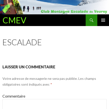
Recherche
CMEV
ALLER AU CONTENU PRINCIPAL
ESCALADE
LAISSER UN COMMENTAIRE
Votre adresse de messagerie ne sera pas publiée.
Les champs
obligatoires sont indiqués avec
*
Commentaire