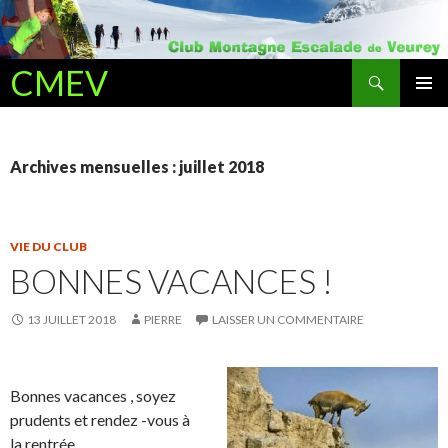
Recherche
CMEV
ALLER AU CONTENU PRINCIPAL
Archives mensuelles : juillet 2018
VIE DU CLUB
BONNES VACANCES !
13 JUILLET 2018
PIERRE
LAISSER UN COMMENTAIRE
Bonnes vacances , soyez
prudents et rendez -vous à
la rentrée…