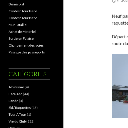
13 AVR
Bénévolat
Contest Tour Isère
Neuf par
Contest Tour Isère
raquette
Mur Lafaille
Achat de Matériel
Départ d
Sortie en Falaise
route du
Changement des voies
Passage des passeports
CATÉGORIES
Alpinisme
(4)
Escalade
(44)
Rando
(4)
Ski / Raquettes
(13)
Tour A Tour
(1)
Vie du Club
(132)