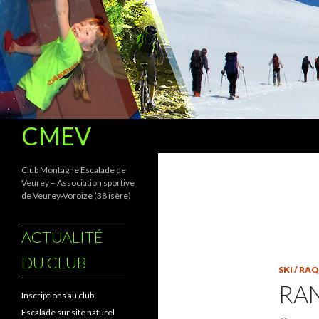
Recherche
CMEV
Club Montagne Escalade de
Veurey – Association sportive
de Veurey-Voroize (38 isère)
ACTUALITÉ
DU CLUB
SKI / RA
RAN
Inscriptions au club
Escalade sur site naturel