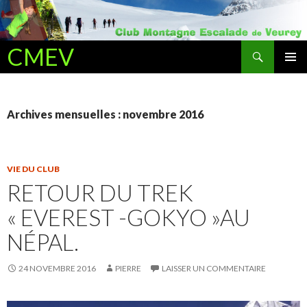
Recherche
CMEV
ALLER AU CONTENU PRINCIPAL
Archives mensuelles : novembre 2016
VIE DU CLUB
RETOUR DU TREK
« EVEREST -GOKYO »AU
NÉPAL.
24 NOVEMBRE 2016
PIERRE
LAISSER UN COMMENTAIRE