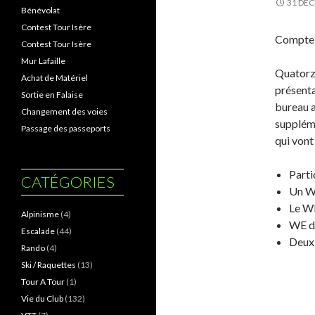
31 DÉ
Bénévolat
Contest Tour Isère
Compte 
Contest Tour Isère
Mur Lafaille
Quatorze
Achat de Matériel
présenta
Sortie en Falaise
bureau a
Changement des voies
suppléme
Passage des passeports
qui vont
Parti
CATÉGORIES
Un WE
Le WE
Alpinisme
(4)
WE du
Escalade
(44)
Deux 
Rando
(4)
Ski / Raquettes
(13)
Tour A Tour
(1)
Vie du Club
(132)