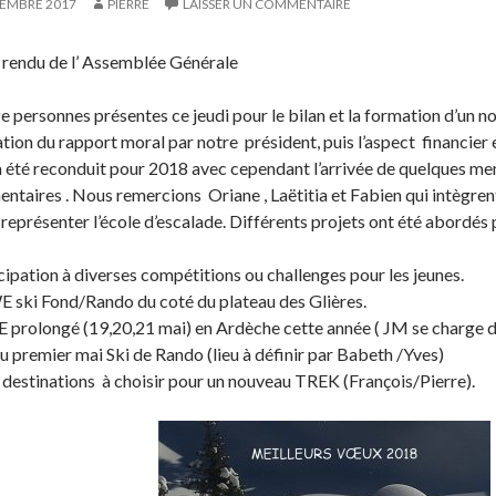
CEMBRE 2017
PIERRE
LAISSER UN COMMENTAIRE
rendu de l’ Assemblée Générale
 personnes présentes ce jeudi pour le bilan et la formation d’un n
tion du rapport moral par notre président, puis l’aspect financier 
 été reconduit pour 2018 avec cependant l’arrivée de quelques me
ntaires . Nous remercions Oriane , Laëtitia et Fabien qui intègr
 représenter l’école d’escalade. Différents projets ont été abordés
cipation à diverses compétitions ou challenges pour les jeunes.
 ski Fond/Rando du coté du plateau des Glières.
 prolongé (19,20,21 mai) en Ardèche cette année ( JM se charge du
 premier mai Ski de Rando (lieu à définir par Babeth /Yves)
destinations à choisir pour un nouveau TREK (François/Pierre).