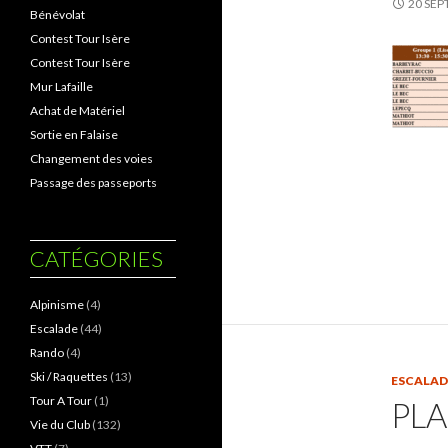
20 SEP
Bénévolat
Contest Tour Isère
Contest Tour Isère
Mur Lafaille
Achat de Matériel
Sortie en Falaise
Changement des voies
Passage des passeports
CATÉGORIES
Alpinisme
(4)
Escalade
(44)
Rando
(4)
Ski / Raquettes
(13)
ESCALAD
Tour A Tour
(1)
PLA
Vie du Club
(132)