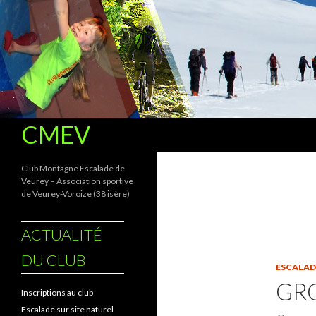
Recherche
CMEV
Club Montagne Escalade de
Veurey – Association sportive
de Veurey-Voroize (38 isère)
ACTUALITÉ
DU CLUB
ESCALAD
GRO
Inscriptions au club
Escalade sur site naturel