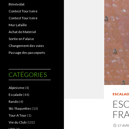
Bénévolat
Contest Tour Isère
Contest Tour Isère
Mur Lafaille
Achat de Matériel
Sortie en Falaise
Changement des voies
Passage des passeports
CATÉGORIES
Alpinisme
(4)
ESCALAD
Escalade
(44)
ESC
Rando
(4)
Ski / Raquettes
(13)
FRA
Tour A Tour
(1)
Vie du Club
(132)
27 AVR