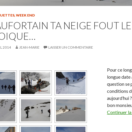
QUETTES
,
WEEK END
UFORTAIN TA NEIGE FOUT LE
OIQUE…
IL 2014
JEAN-MARIE
LAISSER UN COMMENTAIRE
Pour ce lon
longue date 
question se p
conditions d
aujourd’hui ?
bon monsieu
Continuer la