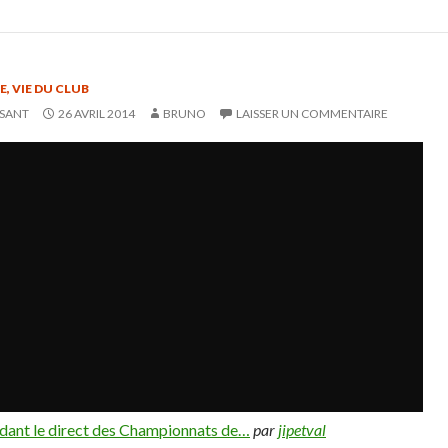
E
,
VIE DU CLUB
SSANT
26 AVRIL 2014
BRUNO
LAISSER UN COMMENTAIRE
ndant le direct des Championnats de…
par
jipetval