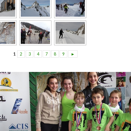
1
2
3
4
7
8
9
►