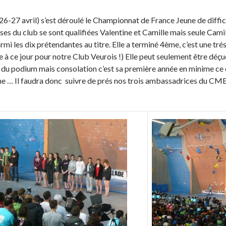
6-27 avril) s’est déroulé le Championnat de France Jeune de difficu
es du club se sont qualifiées Valentine et Camille mais seule Camil
armi les dix prétendantes au titre. Elle a terminé 4ème, c’est une tré
e à ce jour pour notre Club Veurois !) Elle peut seulement être déçue
du podium mais consolation c’est sa première année en minime ce
e … Il faudra donc suivre de prés nos trois ambassadrices du CME