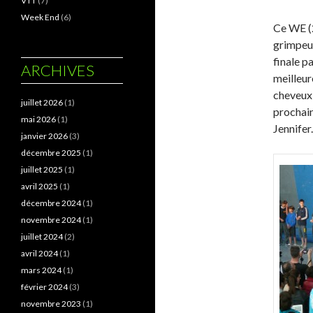
VTT
(7)
Week End
(6)
Ce WE (2
grimpeus
finale p
ARCHIVES
meilleur
cheveux 
juillet 2026
(1)
prochain
mai 2026
(1)
Jennifer.
janvier 2026
(3)
décembre 2025
(1)
juillet 2025
(1)
avril 2025
(1)
décembre 2024
(1)
novembre 2024
(1)
juillet 2024
(2)
avril 2024
(1)
mars 2024
(1)
février 2024
(3)
novembre 2023
(1)