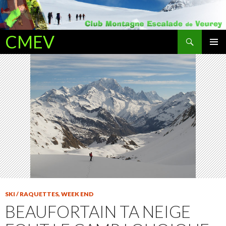
Recherche
CMEV
ALLER AU CONTENU PRINCIPAL
SKI / RAQUETTES
,
WEEK END
BEAUFORTAIN TA NEIGE