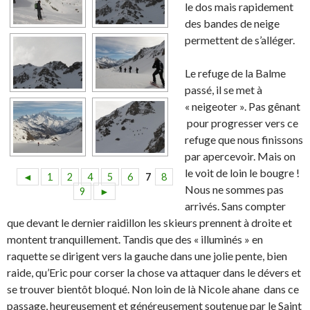
le dos mais rapidement
des bandes de neige
permettent de s’alléger.
Le refuge de la Balme
passé, il se met à
« neigeoter ». Pas gênant
pour progresser vers ce
refuge que nous finissons
par apercevoir. Mais on
le voit de loin le bougre !
◄
1
2
4
5
6
7
8
Nous ne sommes pas
9
►
arrivés. Sans compter
que devant le dernier raidillon les skieurs prennent à droite et
montent tranquillement. Tandis que des « illuminés » en
raquette se dirigent vers la gauche dans une jolie pente, bien
raide, qu’Eric pour corser la chose va attaquer dans le dévers et
se trouver bientôt bloqué. Non loin de là Nicole ahane dans ce
passage, heureusement et généreusement soutenue par le Saint