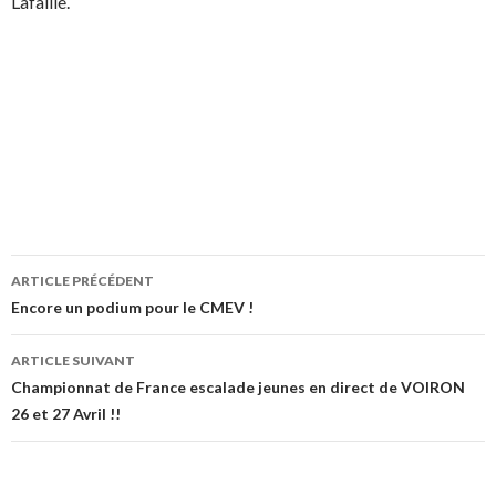
Lafaille.
ARTICLE PRÉCÉDENT
Navigation de l’article
Encore un podium pour le CMEV !
ARTICLE SUIVANT
Championnat de France escalade jeunes en direct de VOIRON
26 et 27 Avril !!