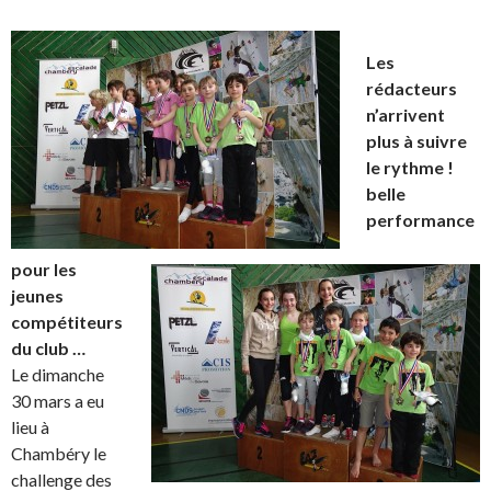
Les
rédacteurs
n’arrivent
plus à suivre
le rythme !
belle
performance
pour les
jeunes
compétiteurs
du club …
Le dimanche
30 mars a eu
lieu à
Chambéry le
challenge des