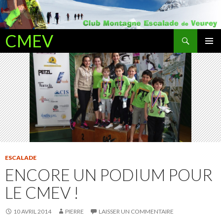
Recherche
CMEV
ALLER AU CONTENU PRINCIPAL
ESCALADE
ENCORE UN PODIUM POUR
LE CMEV !
10 AVRIL 2014
PIERRE
LAISSER UN COMMENTAIRE