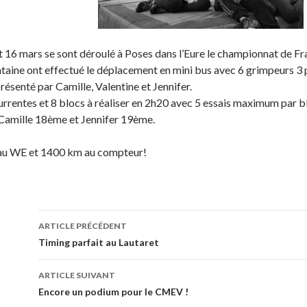
t 16 mars se sont déroulé à Poses dans l’Eure le championnat de F
aine ont effectué le déplacement en mini bus avec 6 grimpeurs 
présenté par Camille, Valentine et Jennifer.
rrentes et 8 blocs à réaliser en 2h20 avec 5 essais maximum par bl
Camille 18ème et Jennifer 19ème.
au WE et 1400 km au compteur!
ARTICLE PRÉCÉDENT
Navigation de l’article
Timing parfait au Lautaret
ARTICLE SUIVANT
Encore un podium pour le CMEV !