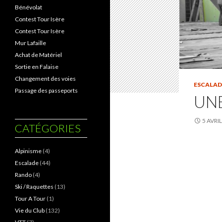
Bénévolat
Contest Tour Isère
Contest Tour Isère
Mur Lafaille
Achat de Matériel
Sortie en Falaise
Changement des voies
ESCALAD
Passage des passeports
UNE
5 AVRI
CATÉGORIES
Alpinisme
(4)
Escalade
(44)
Rando
(4)
Ski / Raquettes
(13)
Tour A Tour
(1)
Vie du Club
(132)