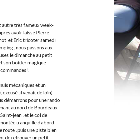
t autre très fameux week-
près avoir laissé Pierre
not et Eric tricoter samedi
mping , nous passons aux
uses le dimanche au petit
et son boitier magique
s commandes !
nuis mécaniques et un
( excusé ,il venait de loin)
ous démarrons pour une rando
enant au nord de Bourdeaux
Saint-jean , et le col de
ontée tranquille d’abord
e route , puis une piste bien
nt de retrouver un petit