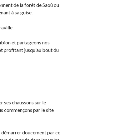
iennent de la forêt de Saoû ou
enant à sa guise.
ville .
ubion et partageons nos
et profitant jusqu'au bout du
r ses chaussons sur le
ous commençons par le site
our démarrer doucement par ce
coup de monde dans les voies.