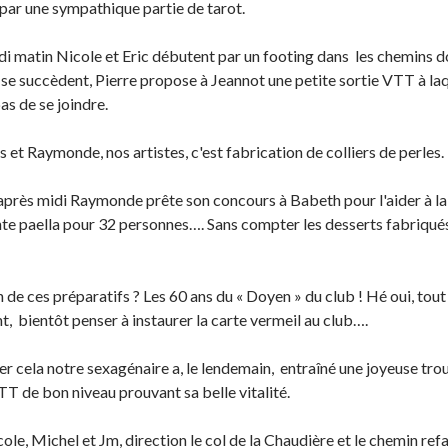
par une sympathique partie de tarot.
i matin Nicole et Eric débutent par un footing dans les chemins d
 se succèdent, Pierre propose à Jeannot une petite sortie VTT à laq
pas de se joindre.
s et Raymonde, nos artistes, c'est fabrication de colliers de perles.
'après midi Raymonde prête son concours à Babeth pour l'aider à l
te paella pour 32 personnes…. Sans compter les desserts fabriqués
 de ces préparatifs ? Les 60 ans du « Doyen » du club ! Hé oui, tout ar
t, bientôt penser à instaurer la carte vermeil au club….
er cela notre sexagénaire a, le lendemain, entraîné une joyeuse trou
TT de bon niveau prouvant sa belle vitalité.
ole, Michel et Jm, direction le col de la Chaudière et le chemin ref