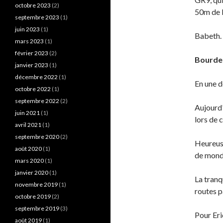
octobre 2023
(2)
50m de 
septembre 2023
(1)
juin 2023
(1)
Babeth.
mars 2023
(1)
février 2023
(2)
Bourdea
janvier 2023
(1)
décembre 2022
(1)
En une d
octobre 2022
(1)
septembre 2022
(2)
Aujourd'
juin 2021
(1)
lors de 
avril 2021
(1)
septembre 2020
(2)
Heureuse
août 2020
(1)
de monde
mars 2020
(1)
janvier 2020
(1)
La tranq
novembre 2019
(1)
routes 
octobre 2019
(2)
septembre 2019
(3)
Pour Eri
août 2019
(1)