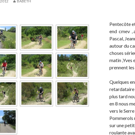
 2012
BABETH
Pentecôte e
end cmev , a
Pascal, Jean
autour du ca
choses série
matin ,Yves 
prennent le
Quelques en
retardataire 
plus tard n
en 8 nous m
vers le Serre 
Pommerols m
sur une petit
roulante ava