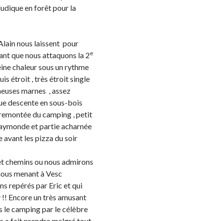
ludique en forêt pour la
 Alain nous laissent pour
e
nt que nous attaquons la 2
eine chaleur sous un rythme
s étroit , très étroit single
neuses marnes , assez
que descente en sous-bois
 remontée du camping , petit
Raymonde et partie acharnée
e avant les pizza du soir
te et chemins ou nous admirons
nous menant à Vesc
s repérés par Eric et qui
 !! Encore un très amusant
s le camping par le célèbre
us a fait prendre malgré tout