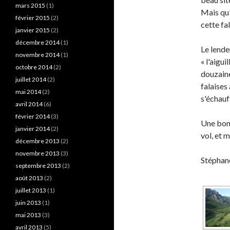
mars 2015
(1)
Mais qu'
février 2015
(2)
cette fa
janvier 2015
(2)
décembre 2014
(1)
Le lende
novembre 2014
(1)
« l'aigu
octobre 2014
(2)
douzaine 
juillet 2014
(2)
falaises
mai 2014
(2)
s'échauf
avril 2014
(6)
février 2014
(3)
Une bonn
janvier 2014
(2)
vol, et 
décembre 2013
(2)
novembre 2013
(3)
Stéphan
septembre 2013
(2)
août 2013
(2)
juillet 2013
(1)
juin 2013
(1)
mai 2013
(3)
avril 2013
(5)