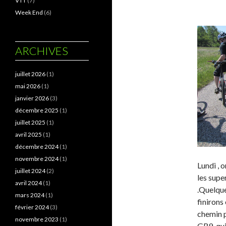
VTT
(7)
Week End
(6)
ARCHIVES
juillet 2026
(1)
mai 2026
(1)
janvier 2026
(3)
décembre 2025
(1)
juillet 2025
(1)
avril 2025
(1)
décembre 2024
(1)
novembre 2024
(1)
Lundi , 
juillet 2024
(2)
les sup
avril 2024
(1)
.Quelque
mars 2024
(1)
finirons
février 2024
(3)
chemin p
novembre 2023
(1)
GR9, qui