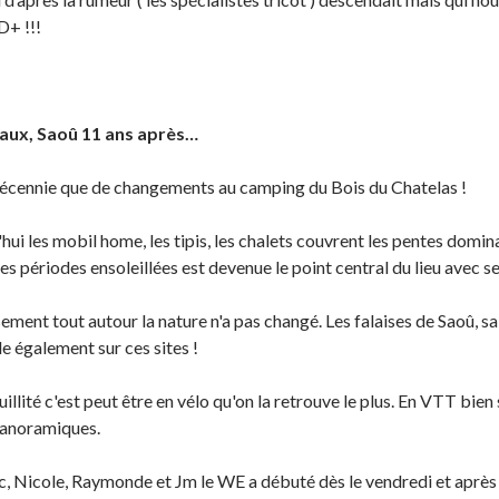
D+ !!!
ux, Saoû 11 ans après…
écennie que de changements au camping du Bois du Chatelas !
hui les mobil home, les tipis, les chalets couvrent les pentes domi
ces périodes ensoleillées est devenue le point central du lieu avec s
ment tout autour la nature n'a pas changé. Les falaises de Saoû, s
 également sur ces sites !
uillité c'est peut être en vélo qu'on la retrouve le plus. En VTT bien 
panoramiques.
c, Nicole, Raymonde et Jm le WE a débuté dès le vendredi et après i