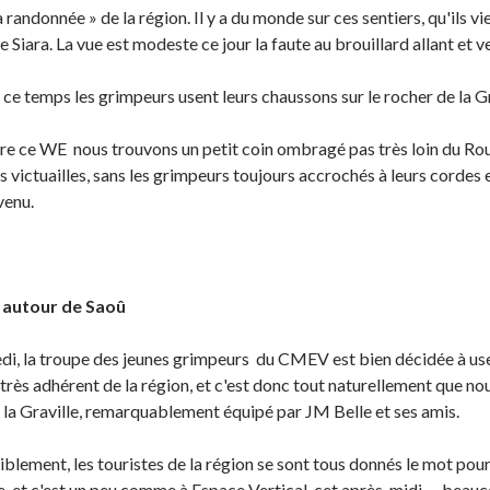
la randonnée » de la région. Il y a du monde sur ces sentiers, qu'ils v
e Siara. La vue est modeste ce jour la faute au brouillard allant et v
ce temps les grimpeurs usent leurs chaussons sur le rocher de la Gra
re ce WE nous trouvons un petit coin ombragé pas très loin du Ro
s victuailles, sans les grimpeurs toujours accrochés à leurs cordes 
venu.
 autour de Saoû
i, la troupe des jeunes grimpeurs du CMEV est bien décidée à use
 très adhérent de la région, et c'est donc tout naturellement que n
 la Graville, remarquablement équipé par JM Belle et ses amis.
iblement, les touristes de la région se sont tous donnés le mot p
e, et c'est un peu comme à Espace Vertical, cet après-midi … beau