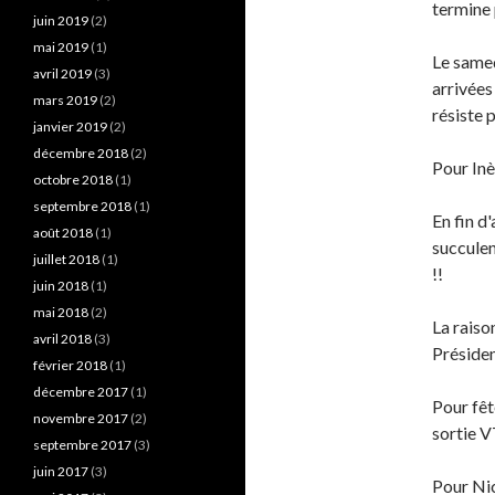
termine 
juin 2019
(2)
mai 2019
(1)
Le samed
avril 2019
(3)
arrivées
mars 2019
(2)
résiste 
janvier 2019
(2)
décembre 2018
(2)
Pour Inè
octobre 2018
(1)
septembre 2018
(1)
En fin d
août 2018
(1)
succulen
juillet 2018
(1)
!!
juin 2018
(1)
mai 2018
(2)
La raison
avril 2018
(3)
Présiden
février 2018
(1)
décembre 2017
(1)
Pour fêt
novembre 2017
(2)
sortie V
septembre 2017
(3)
juin 2017
(3)
Pour Nic