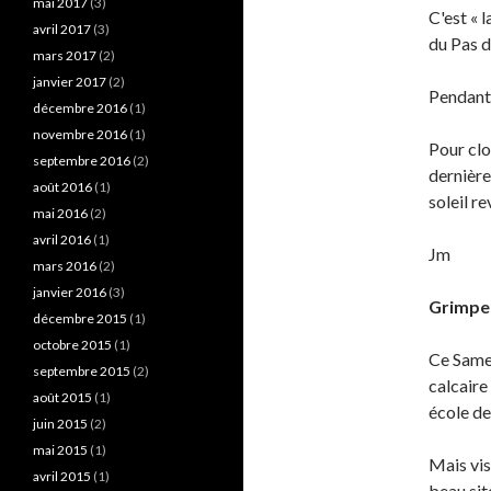
mai 2017
(3)
C'est « 
avril 2017
(3)
du Pas d
mars 2017
(2)
janvier 2017
(2)
Pendant 
décembre 2016
(1)
novembre 2016
(1)
Pour clo
septembre 2016
(2)
dernière
août 2016
(1)
soleil re
mai 2016
(2)
avril 2016
(1)
Jm
mars 2016
(2)
janvier 2016
(3)
Grimpe
décembre 2015
(1)
octobre 2015
(1)
Ce Samed
septembre 2015
(2)
calcaire
août 2015
(1)
école de
juin 2015
(2)
mai 2015
(1)
Mais vis
avril 2015
(1)
beau sit