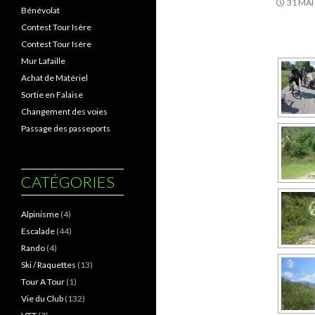
31 MAI
Bénévolat
Contest Tour Isère
Contest Tour Isère
Mur Lafaille
Achat de Matériel
Sortie en Falaise
Changement des voies
Passage des passeports
CATÉGORIES
Alpinisme
(4)
Escalade
(44)
Rando
(4)
Ski / Raquettes
(13)
Tour A Tour
(1)
Vie du Club
(132)