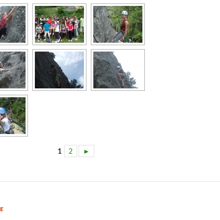
1
2
►
E