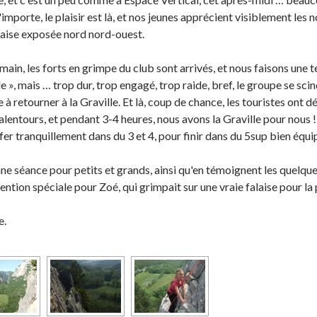
importe, le plaisir est là, et nos jeunes apprécient visiblement les
laise exposée nord nord-ouest.
main, les forts en grimpe du club sont arrivés, et nous faisons une 
ille », mais … trop dur, trop engagé, trop raide, bref, le groupe se s
à retourner à la Graville. Et là, coup de chance, les touristes ont déc
 alentours, et pendant 3-4 heures, nous avons la Graville pour nous 
fer tranquillement dans du 3 et 4, pour finir dans du 5sup bien équi
e séance pour petits et grands, ainsi qu'en témoignent les quelque
mention spéciale pour Zoé, qui grimpait sur une vraie falaise pour la 
e.