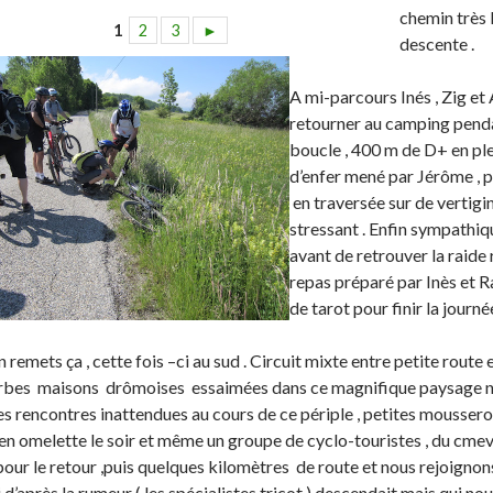
chemin très 
1
2
3
►
descente .
A mi-parcours Inés , Zig et
retourner au camping penda
boucle , 400 m de D+ en pl
d’enfer mené par Jérôme , pui
en traversée sur de vertigi
stressant . Enfin sympathi
avant de retrouver la raide
repas préparé par Inès et 
de tarot pour finir la journé
on remets ça , cette fois –ci au sud . Circuit mixte entre petite rou
erbes maisons drômoises essaimées dans ce magnifique paysage 
s rencontres inattendues au cours de ce périple , petites mousseron
 en omelette le soir et même un groupe de cyclo-touristes , du cmev
our le retour ,puis quelques kilomètres de route et nous rejoignon
 d’après la rumeur ( les spécialistes tricot ) descendait mais qui no