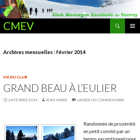
Recherche
CMEV
ALLER AU CONTENU PRINCIPAL
Archives mensuelles : février 2014
VIE DU CLUB
GRAND BEAU À L’EULIER
24 FÉVRIER 2014
JEAN-MARIE
LAISSER UN COMMENTAIRE
Randonnée de proximité
en petit comité par un
temps exceptionnel pour