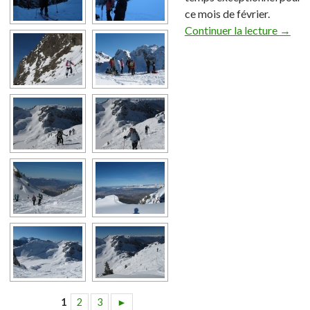
ce mois de février.
Continuer la lecture
→
1
2
3
►