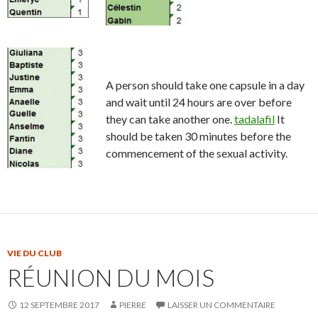
A person should take one capsule in a day
and wait until 24 hours are over before
they can take another one.
tadalafil
It
should be taken 30 minutes before the
commencement of the sexual activity.
VIE DU CLUB
RÉUNION DU MOIS
12 SEPTEMBRE 2017
PIERRE
LAISSER UN COMMENTAIRE