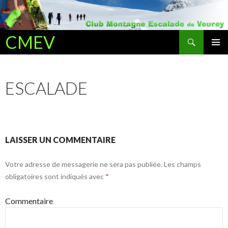
Recherche
CMEV
ALLER AU CONTENU PRINCIPAL
ESCALADE
LAISSER UN COMMENTAIRE
Votre adresse de messagerie ne sera pas publiée.
Les champs
obligatoires sont indiqués avec
*
Commentaire