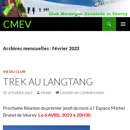
Recherche
CMEV
ALLER AU CONTENU PRINCIPAL
Archives mensuelles : février 2023
VIE DU CLUB
TREK AU LANGTANG
4 FÉVRIER 2023
PIERRE
LAISSER UN COMMENTAIRE
Prochaine Réunion du premier jeudi du mois à l’ Espace Michel
Brunel de Veurey
Le 6
AVRIL 2023 à 20H30.