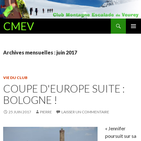
Recherche
CMEV
ALLER AU CONTENU PRINCIPAL
Archives mensuelles : juin 2017
VIE DU CLUB
COUPE D'EUROPE SUITE :
BOLOGNE !
25 JUIN 2017
PIERRE
LAISSER UN COMMENTAIRE
« Jennifer
poursuit sur sa