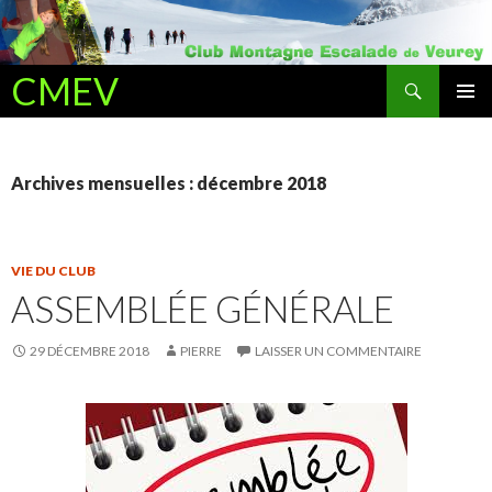
Recherche
CMEV
ALLER AU CONTENU PRINCIPAL
Archives mensuelles : décembre 2018
VIE DU CLUB
ASSEMBLÉE GÉNÉRALE
29 DÉCEMBRE 2018
PIERRE
LAISSER UN COMMENTAIRE