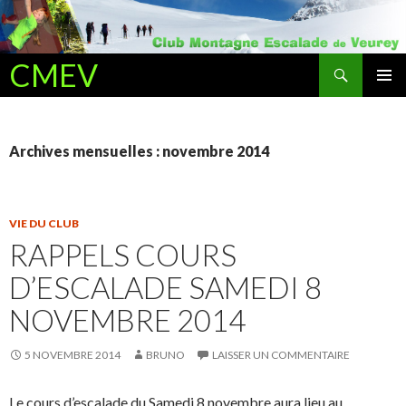
Recherche
CMEV
ALLER AU CONTENU PRINCIPAL
Archives mensuelles : novembre 2014
VIE DU CLUB
RAPPELS COURS
D’ESCALADE SAMEDI 8
NOVEMBRE 2014
5 NOVEMBRE 2014
BRUNO
LAISSER UN COMMENTAIRE
Le cours d’escalade du Samedi 8 novembre aura lieu au