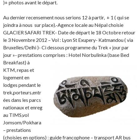
)+ photos avant le départ.
Au dernier recensement nous serions 12 à partir, + 1 ( qui se
joindra à nous sur place).-Agence locale au Népal choisie
GLACIER SAFARI TREK- Date de départ le 18 Octobre retour
le 3 Novembre 2012 – Vol : Lyon St Exupery- Katmandou ( via
Bruxelles/Delhi )- Ci dessous programme du Trek « jour par
jour »- prestations comprises :
Hotel Norbulinka (base Bed
Breakfast) à
KTM, repas et
logement en
lodges pendant le
trek,porteurs,entr
ées dans les parcs
nationaux et enreg
au TIMS,vol
Jomsom/Pokhara
– prestations
(choisies en options) : guide francophone – transport AR bus