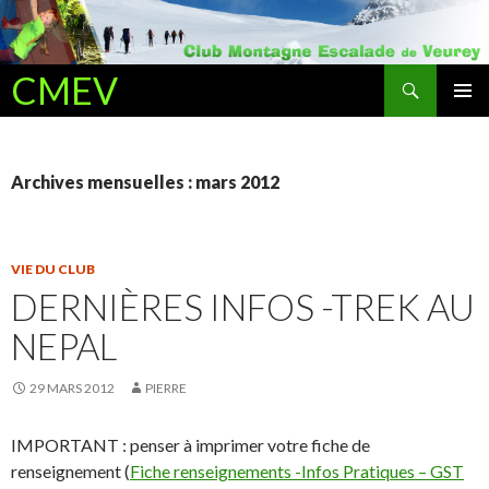
Recherche
CMEV
ALLER AU CONTENU PRINCIPAL
Archives mensuelles : mars 2012
VIE DU CLUB
DERNIÈRES INFOS -TREK AU
NEPAL
29 MARS 2012
PIERRE
IMPORTANT : penser à imprimer votre fiche de
renseignement (
Fiche renseignements -Infos Pratiques – GST