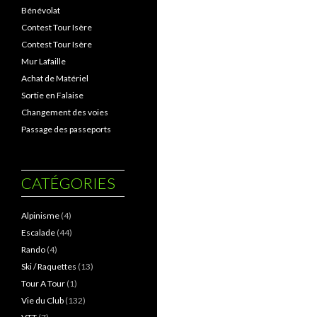
Bénévolat
Contest Tour Isère
Contest Tour Isère
Mur Lafaille
Achat de Matériel
Sortie en Falaise
Changement des voies
Passage des passeports
CATÉGORIES
Alpinisme
(4)
Escalade
(44)
Rando
(4)
Ski / Raquettes
(13)
Tour A Tour
(1)
Vie du Club
(132)