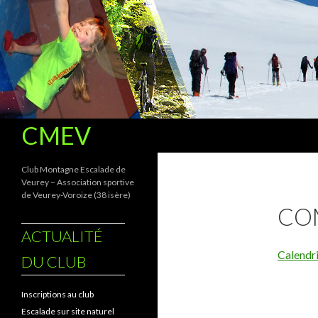
Recherche
CMEV
Club Montagne Escalade de
Veurey – Association sportive
de Veurey-Voroize (38 isère)
CO
ACTUALITÉ
Calendr
DU CLUB
Inscriptions au club
Escalade sur site naturel