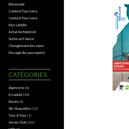
Bénévolat
Contest Tour Isère
Contest Tour Isère
Mur Lafaille
Achat de Matériel
Sortie en Falaise
Changement des voies
Passage des passeports
CATÉGORIES
Alpinisme
(4)
Escalade
(44)
Rando
(4)
Ski / Raquettes
(13)
Tour A Tour
(1)
Vie du Club
(132)