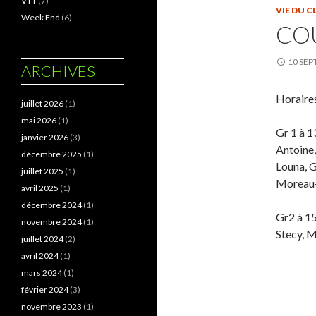
VTT
(7)
VIE DU C
Week End
(6)
CO
10 SEP
ARCHIVES
Horaires
juillet 2026
(1)
mai 2026
(1)
Gr 1 à 1
janvier 2026
(3)
Antoine,
décembre 2025
(1)
Louna, G
juillet 2025
(1)
Moreau-
avril 2025
(1)
décembre 2024
(1)
Gr2 à 15
novembre 2024
(1)
Stecy, M
juillet 2024
(2)
avril 2024
(1)
mars 2024
(1)
février 2024
(3)
novembre 2023
(1)