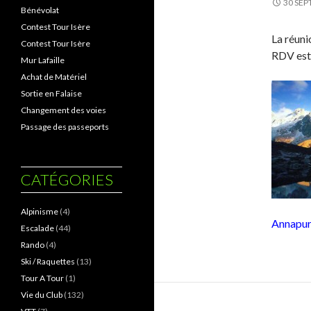
30 SEP
Bénévolat
Contest Tour Isère
La réuni
Contest Tour Isère
RDV est
Mur Lafaille
Achat de Matériel
Sortie en Falaise
Changement des voies
Passage des passeports
CATÉGORIES
Alpinisme
(4)
Annapur
Escalade
(44)
Rando
(4)
Ski / Raquettes
(13)
Tour A Tour
(1)
Vie du Club
(132)