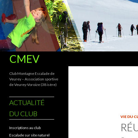
Recherche
CMEV
Club Montagne Escalade de
Veurey – Association sportive
de Veurey-Voroize (38 isère)
ACTUALITÉ
DU CLUB
VIE DU C
RÉ
Inscriptions au club
Escalade sur site naturel