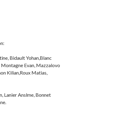
on:
tine, Bidault Yohan,Blanc
un, Montagne Evan, Mazzalovo
hon Kilian,Roux Matias,
n, Lanier Anslme, Bonnet
ne.