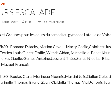
LUB
URS ESCALADE
TEMBRE 2012
PIERRE
3 COMMENTAIRES
 et Groupes pour les cours du samedi au gymnase Lafaille de Voir
3h30 : Romane Estachy, Marion Cavalli, Marty Cecile,Colobert Jus
Terrien Louis,Gibert Emilie, Witsch Aidan, Michel loic, Pezet Kh
leizes Gaelle, Gomez Antoine,Jaussent Théo, Sentis Nicolas, Blac
Mazuet Francois.
h 30 : Boulas Clara, Morineau Noemie,Martini Julie,Gullon Celesti
arinello Thomas, Brunel Zyan, Cialdella Thomas, Vial Jolibois Jean