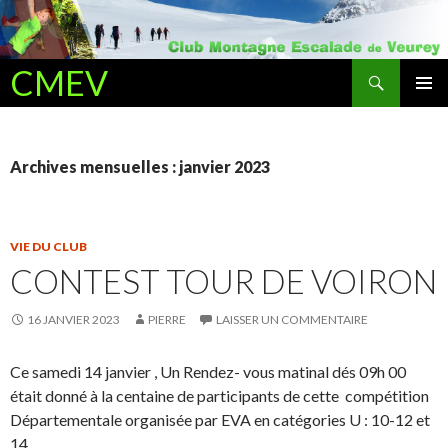
Recherche
CMEV
ALLER AU CONTENU PRINCIPAL
Archives mensuelles : janvier 2023
VIE DU CLUB
CONTEST TOUR DE VOIRON
16 JANVIER 2023
PIERRE
LAISSER UN COMMENTAIRE
Ce samedi 14 janvier , Un Rendez- vous matinal dés 09h 00
était donné à la centaine de participants de cette compétition
Départementale organisée par EVA en catégories U : 10-12 et
14.