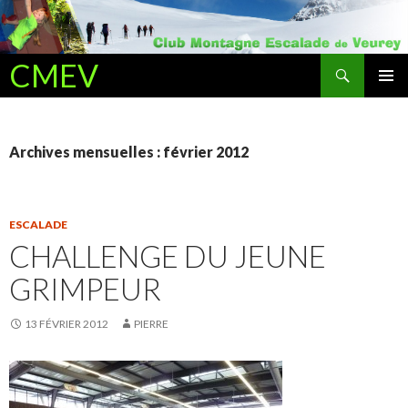
Recherche
CMEV
ALLER AU CONTENU PRINCIPAL
Archives mensuelles : février 2012
ESCALADE
CHALLENGE DU JEUNE
GRIMPEUR
13 FÉVRIER 2012
PIERRE