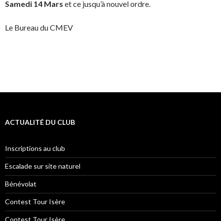
Samedi 14 Mars
et ce jusqu’à nouvel ordre.
Le Bureau du CMEV
ACTUALITÉ DU CLUB
Inscriptions au club
Escalade sur site naturel
Bénévolat
Contest Tour Isère
Contest Tour Isère