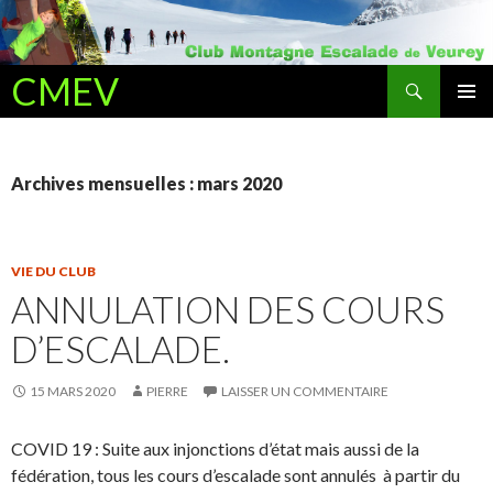
Recherche
CMEV
ALLER AU CONTENU PRINCIPAL
Archives mensuelles : mars 2020
VIE DU CLUB
ANNULATION DES COURS
D’ESCALADE.
15 MARS 2020
PIERRE
LAISSER UN COMMENTAIRE
COVID 19 : Suite aux injonctions d’état mais aussi de la
fédération, tous les cours d’escalade sont annulés à partir du