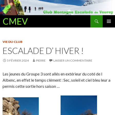
Recherche
CMEV
ALLER AU CONTENU PRINCIPAL
VIE DU CLUB
ESCALADE D’ HIVER !
5 FÉVRIER 2024
PIERRE
LAISSER UN COMMENTAIRE
Les jeunes du Groupe 3 sont allés en extérieur du coté de l
Albenc, en effet le temps clément : Sec, soleil et ciel bleu leur a
permis cette sortie hors saison …