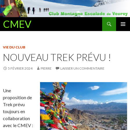
Recherche
CMEV
ALLER AU CONTENU PRINCIPAL
VIE DU CLUB
NOUVEAU TREK PRÉVU !
5 FÉVRIER 2024
PIERRE
LAISSER UN COMMENTAIRE
Une
proposition de
Trek prévu
toujours en
collaboration
avec le CMEV :