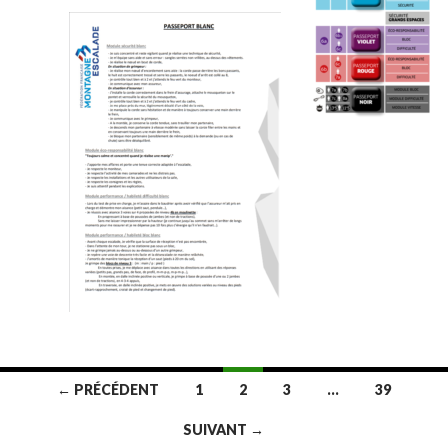
← PRÉCÉDENT
1
2
3
…
39
Navigation au sein des articles
SUIVANT →