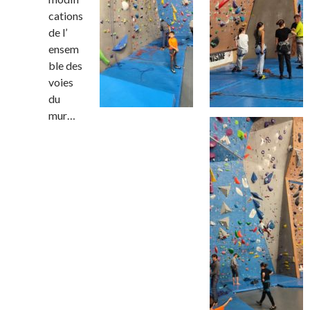
cations
de l’
ensem
ble des
voies
du
mur…