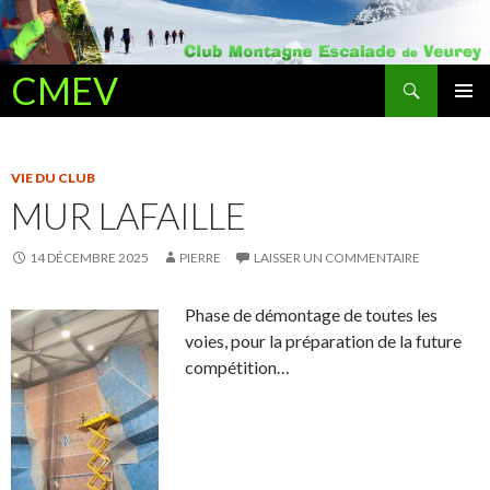
Recherche
CMEV
ALLER AU CONTENU PRINCIPAL
VIE DU CLUB
MUR LAFAILLE
14 DÉCEMBRE 2025
PIERRE
LAISSER UN COMMENTAIRE
Phase de démontage de toutes les
voies, pour la préparation de la future
compétition…