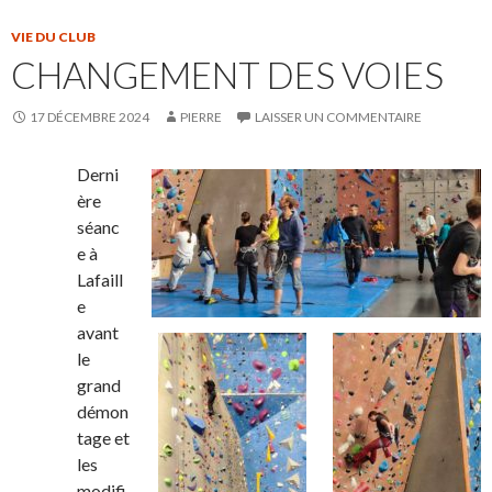
VIE DU CLUB
CHANGEMENT DES VOIES
17 DÉCEMBRE 2024
PIERRE
LAISSER UN COMMENTAIRE
Derni
ère
séanc
e à
Lafaill
e
avant
le
grand
démon
tage et
les
modifi