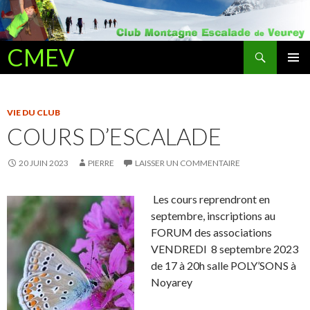
Recherche
CMEV
ALLER AU CONTENU PRINCIPAL
VIE DU CLUB
COURS D’ESCALADE
20 JUIN 2023
PIERRE
LAISSER UN COMMENTAIRE
Les cours reprendront en
septembre, inscriptions au
FORUM des associations
VENDREDI 8 septembre 2023
de 17 à 20h salle POLY’SONS à
Noyarey