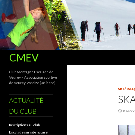
Recherche
CMEV
Club Montagne Escalade de
Veurey – Association sportive
de Veurey-Voroize (38 isère)
SKI / RA
SKA
ACTUALITÉ
DU CLUB
8 JANV
Inscriptions au club
Escalade sur site naturel