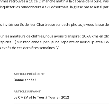
mes retrouvés à 10 ce Dimanche matin à la cabane de la Sure. Pas
inquiéter les randonneurs à ski, désormais, la glisse passe aussi par l
 …
 invités sortis de leur Chartreuse sur cette photo, je vous laisse de
our les amateurs de chiffres, nous avons transpiré : 20.68kms en 2
 rapides …) sur l'ancienne super-jaune, repeinte en noir du plateau,
 excès de ces dernières semaines 🙂
ARTICLE PRÉCÉDENT
Navigation de l’article
Bonne année !
ARTICLE SUIVANT
Le CMEV et le Tour à Tour en 2012