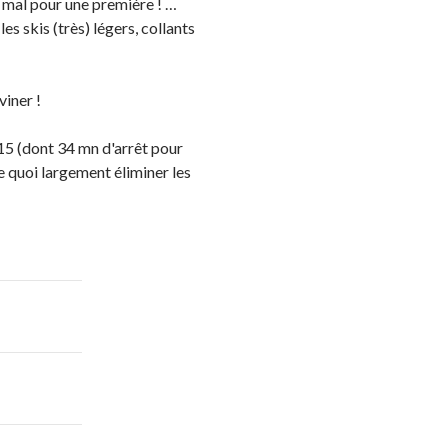
 mal pour une première ! …
es skis (très) légers, collants
viner !
h15 (dont 34 mn d'arrêt pour
 de quoi largement
éliminer
les