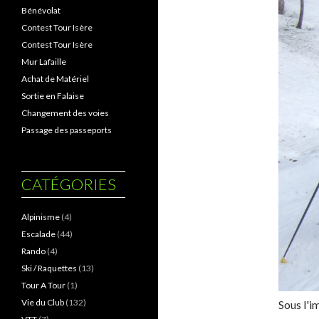
Bénévolat
Contest Tour Isère
Contest Tour Isère
Mur Lafaille
Achat de Matériel
Sortie en Falaise
Changement des voies
Passage des passeports
CATÉGORIES
Alpinisme
(4)
Escalade
(44)
Rando
(4)
Ski / Raquettes
(13)
Tour A Tour
(1)
Vie du Club
(132)
Sous l'i