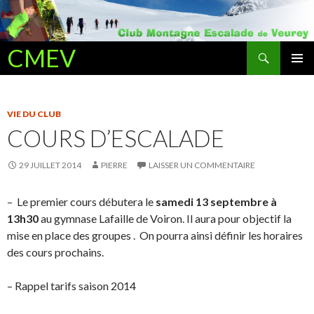
Recherche
CMEV
ALLER AU CONTENU PRINCIPAL
VIE DU CLUB
COURS D’ESCALADE
29 JUILLET 2014
PIERRE
LAISSER UN COMMENTAIRE
– Le premier cours débutera le
samedi 13 septembre à
13h30
au gymnase Lafaille de Voiron. Il aura pour objectif la
mise en place des groupes . On pourra ainsi définir les horaires
des cours prochains.
– Rappel tarifs saison 2014