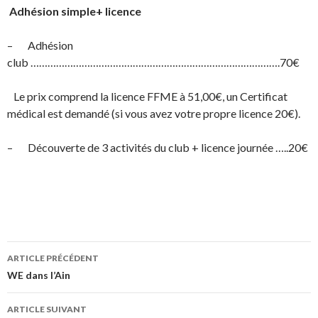
Adhésion simple+ licence
– Adhésion
club …………………………………………………………………………….70€
Le prix comprend la licence FFME à 51,00€, un Certificat
médical est demandé (si vous avez votre propre licence 20€).
– Découverte de 3 activités du club + licence journée …..20€
ARTICLE PRÉCÉDENT
Navigation de l’article
WE dans l’Ain
ARTICLE SUIVANT